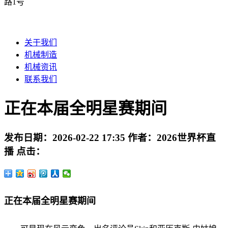
路1号
关于我们
机械制造
机械资讯
联系我们
正在本届全明星赛期间
发布日期：
2026-02-22 17:35
作者：
2026世界杯直
播
点击：
正在本届全明星赛期间