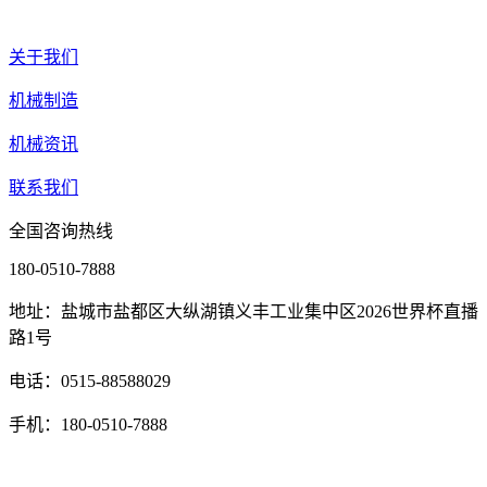
关于我们
机械制造
机械资讯
联系我们
全国咨询热线
180-0510-7888
地址：盐城市盐都区大纵湖镇义丰工业集中区2026世界杯直播
路1号
电话：0515-88588029
手机：180-0510-7888