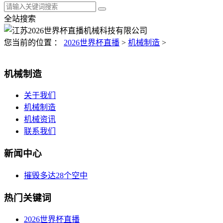
全站搜索
您当前的位置 ：
2026世界杯直播
>
机械制造
>
机械制造
关于我们
机械制造
机械资讯
联系我们
新闻中心
摧毁多达28个空中
热门关键词
2026世界杯直播