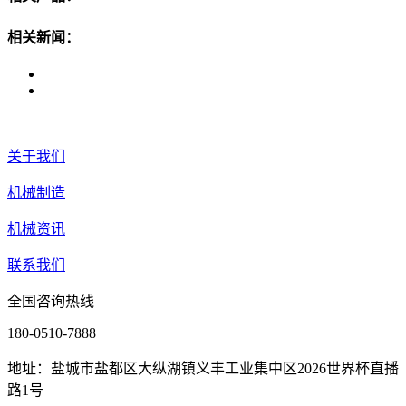
相关新闻：
关于我们
机械制造
机械资讯
联系我们
全国咨询热线
180-0510-7888
地址：盐城市盐都区大纵湖镇义丰工业集中区2026世界杯直播
路1号