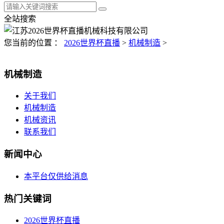
全站搜索
您当前的位置 ：
2026世界杯直播
>
机械制造
>
机械制造
关于我们
机械制造
机械资讯
联系我们
新闻中心
本平台仅供给消息
热门关键词
2026世界杯直播