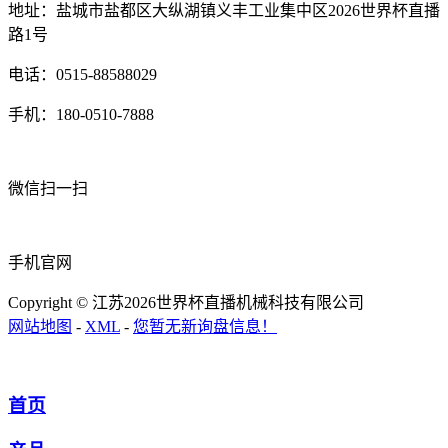
地址：盐城市盐都区大纵湖镇义丰工业集中区2026世界杯直播
路1号
电话：0515-88588029
手机：180-0510-7888
微信扫一扫
手机官网
Copyright © 江苏2026世界杯直播机械科技有限公司
网站地图
-
XML
-
您暂无新询盘信息！
首页