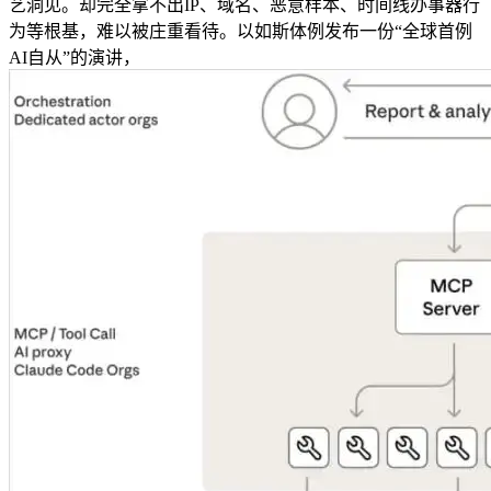
艺洞见。却完全拿不出IP、域名、恶意样本、时间线办事器行
为等根基，难以被庄重看待。以如斯体例发布一份“全球首例
AI自从”的演讲，