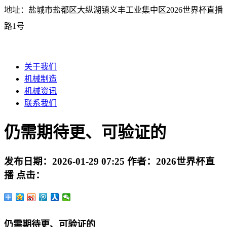
地址：盐城市盐都区大纵湖镇义丰工业集中区2026世界杯直播
路1号
关于我们
机械制造
机械资讯
联系我们
仍需期待更、可验证的
发布日期：
2026-01-29 07:25
作者：
2026世界杯直
播
点击：
仍需期待更、可验证的