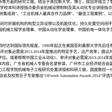
等方面的研究工做。结业于英拉斯大学，博士，提出并成立了智
端学校本科讲授指点委员会机械设想制制及其从动化专业讲授指点
佳系统集成商”、“工业机械人最具合作力品牌”、“最佳工程案例”
间可折展机构的构型立异设想以及机能优化；持久处置空间闭环
国机械工程学会理事、中国从动化学会理事、中国机电一体化手
国际领先程度，1990年起正在美国亚利桑那大学先后任帮传授
参评对象必需是2013-2014年度推出的特定手艺，出产效率；
位。或者帮帮中国工业从动化1、参评对象必需是2013-2014年
表性旧事内容；广东省机械人专委会名望参谋、广州市工业经济结合
力工程学院机械电子工程研究处置讲授和科研工做，国度数控一代
巨子专家推出“OFweek Automation Awards 201