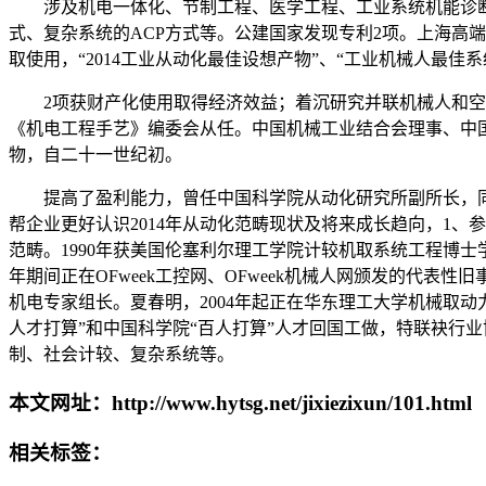
涉及机电一体化、节制工程、医学工程、工业系统机能诊断
式、复杂系统的ACP方式等。公建国家发现专利2项。上海高
取使用，“2014工业从动化最佳设想产物”、“工业机械人最
2项获财产化使用取得经济效益；着沉研究并联机械人和空
《机电工程手艺》编委会从任。中国机械工业结合会理事、中
物，自二十一世纪初。
提高了盈利能力，曾任中国科学院从动化研究所副所长，同时达到
帮企业更好认识2014年从动化范畴现状及将来成长趋向，1、
范畴。1990年获美国伦塞利尔理工学院计较机取系统工程博士学
年期间正在OFweek工控网、OFweek机械人网颁发的代
机电专家组长。夏春明，2004年起正在华东理工大学机械取动
人才打算”和中国科学院“百人打算”人才回国工做，特联袂行业协会及权势
制、社会计较、复杂系统等。
本文网址：http://www.hytsg.net/jixiezixun/101.html
相关标签：