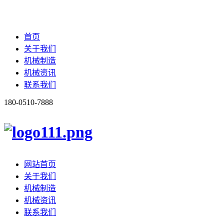
首页
关于我们
机械制造
机械资讯
联系我们
180-0510-7888
网站首页
关于我们
机械制造
机械资讯
联系我们