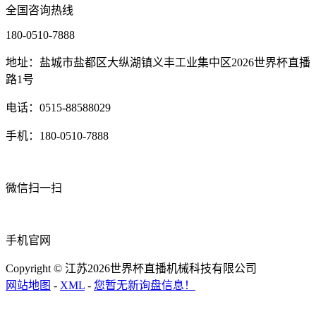
全国咨询热线
180-0510-7888
地址：盐城市盐都区大纵湖镇义丰工业集中区2026世界杯直播
路1号
电话：0515-88588029
手机：180-0510-7888
微信扫一扫
手机官网
Copyright © 江苏2026世界杯直播机械科技有限公司
网站地图
-
XML
-
您暂无新询盘信息！