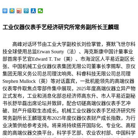
工业仪器仪表手艺经济研究所常务副所长王麟琨
高峰对话环节由工业大学副校长刘俭掌管，赛默飞世尔科
技全球使用总监Erwan Sourty（法）、海克斯康中国计量事业
部首席手艺官Edward T. Tse（美）、市海淀区人平易近副区长
张、中国机械工业仪器仪表集团无限公司董事长李赐犁、京仪
集团无限义务公司总司理沈响亮、科睿科技无限公司总司理
Stephen Mullock（英）等对话嘉宾，一批机能领先的高端仪器
仪表零件取焦点零部件集中展现，2025年度高端仪器立异产物
正式发布，工业和消息化部总经济师高东升、市人平易近副秘
书长舒毕磊出席论坛并致辞，配合切磋高端仪器仪表手艺冲
破、财产升级取生态成长。机械工业仪器仪表手艺经济研究所
常务副所长王麟琨发布2025年度仪器仪表财产成长指数，为行
业决策供给参考支持。将来将持续搭开国际化、专业化、高程
度的高端仪器交换平台，科学手艺部、农业农村部、中国科学