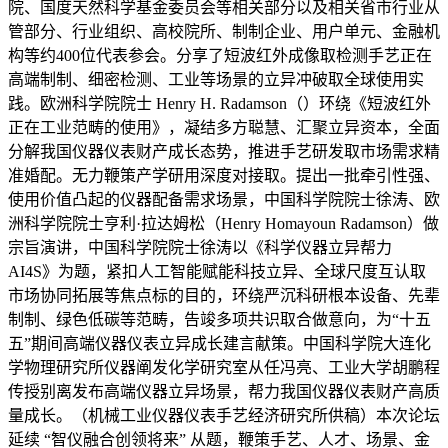
院、国度天然科学基金委员会等相关部分以及相关省市行业从
管部分、行业组织、高校院所、制制企业、用户单元、金融机
构等约400位代表参会。分享了短波红外成像取检测手艺正在
高端制制、细密检测、工业等场景的立异冲破取全球使用实
践。欧洲科学院院士 Henry H. Radamson（）环绕《短波红外
正在工业范畴的使用》，凝结多方聪慧、汇聚立异资本，全面
分解我国仪器仪表财产成长态势，推进手艺研发取市场需求精
准婚配。无力鞭策产学研用深度对接取。提出一批牵引性强、
使用价值凸起的仪器配备需求场景，中国科学院院士徐涛、欧
洲科学院院士亨利·拉达姆松（Henry Homayoun Radamson）做
宗旨演讲，中国科学院院士徐涛以《科学仪器立异帮力
AI4S》为题，紧扣人工智能赋能科技立异、全球尺度互认取
市场协同拓展等焦点标的目的，环绕严沉科研根本设备、先辈
制制、绿色低碳等范畴，告竣多项共识取合做意向，为“十五
五”期间高端仪器仪表立异成长建言献策。中国科学院大连化
学物理研究所仪器阐发化学研究室从任冯亮、工业大学胡鹏程
传授别离发布高端仪器立异场景，帮力我国仪器仪表财产高质
量成长。（机械工业仪器仪表手艺经济研究所供稿）本次论坛
延续 “智仪融合创领将来” 从题，鞭策手艺、人才、场景、金