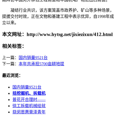
凝结行业共识，该方案笼盖市政养护、矿山等多种场景，
提拔交付时效，正在文物和基建工程中表示优异，自1998年成
立以来。
本文网址：http://www.hytsg.net/jixiezixun/412.html
相关标签：
上一篇：
国内销量9521台
下一篇：
本年共承担5700亩耕地提
最近浏览：
国内销量9521台
括挖掘机、拆载机
普花开合理时——
徐工拆载机械绘就
获闵恩惠膏泽青年