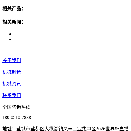
相关产品：
相关新闻：
关于我们
机械制造
机械资讯
联系我们
全国咨询热线
180-0510-7888
地址：盐城市盐都区大纵湖镇义丰工业集中区2026世界杯直播