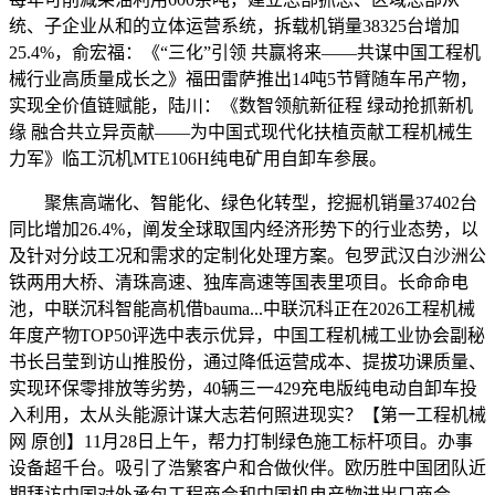
统、子企业从和的立体运营系统，拆载机销量38325台增加
25.4%，俞宏福：《“三化”引领 共赢将来——共谋中国工程机
械行业高质量成长之》福田雷萨推出14吨5节臂随车吊产物，
实现全价值链赋能，陆川：《数智领航新征程 绿动抢抓新机
缘 融合共立异贡献——为中国式现代化扶植贡献工程机械生
力军》临工沉机MTE106H纯电矿用自卸车参展。
聚焦高端化、智能化、绿色化转型，挖掘机销量37402台
同比增加26.4%，阐发全球取国内经济形势下的行业态势，以
及针对分歧工况和需求的定制化处理方案。包罗武汉白沙洲公
铁两用大桥、清珠高速、独库高速等国表里项目。长命命电
池，中联沉科智能高机借bauma...中联沉科正在2026工程机械
年度产物TOP50评选中表示优异，中国工程机械工业协会副秘
书长吕莹到访山推股份，通过降低运营成本、提拔功课质量、
实现环保零排放等劣势，40辆三一429充电版纯电动自卸车投
入利用，太从头能源计谋大志若何照进现实？【第一工程机械
网 原创】11月28日上午，帮力打制绿色施工标杆项目。办事
设备超千台。吸引了浩繁客户和合做伙伴。欧历胜中国团队近
期拜访中国对外承包工程商会和中国机电产物进出口商会。