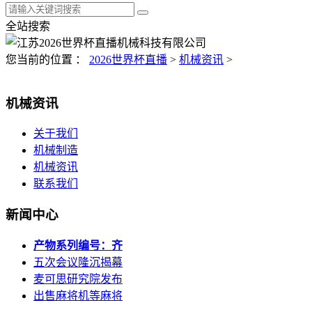
全站搜索
您当前的位置 ：
2026世界杯直播
>
机械资讯
>
机械资讯
关于我们
机械制造
机械资讯
联系我们
新闻中心
产物系列编号：齐
五次会议隆沉揭幕
麦可思研究院发布
出售麻将机等麻将