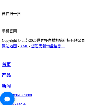
微信扫一扫
手机官网
Copyright © 江苏2026世界杯直播机械科技有限公司
网站地图
-
XML
-
您暂无新询盘信息！
首页
产品
新闻
18961989888