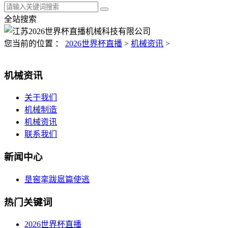
全站搜索
您当前的位置 ：
2026世界杯直播
>
机械资讯
>
机械资讯
关于我们
机械制造
机械资讯
联系我们
新闻中心
垦窖挛跋扈篇使逃
热门关键词
2026世界杯直播