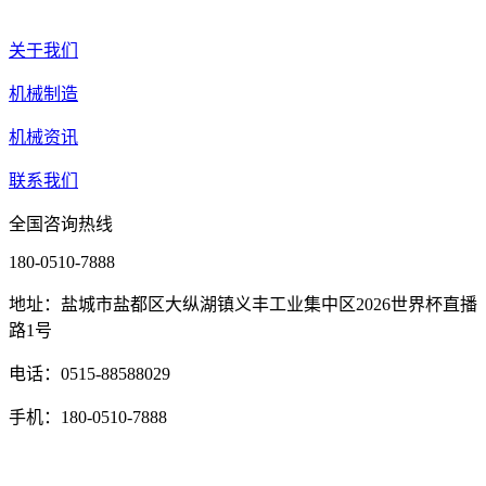
关于我们
机械制造
机械资讯
联系我们
全国咨询热线
180-0510-7888
地址：盐城市盐都区大纵湖镇义丰工业集中区2026世界杯直播
路1号
电话：0515-88588029
手机：180-0510-7888