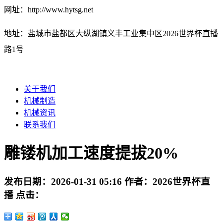
网址：http://www.hytsg.net
地址：盐城市盐都区大纵湖镇义丰工业集中区2026世界杯直播
路1号
关于我们
机械制造
机械资讯
联系我们
雕镂机加工速度提拔20%
发布日期：
2026-01-31 05:16
作者：
2026世界杯直
播
点击：