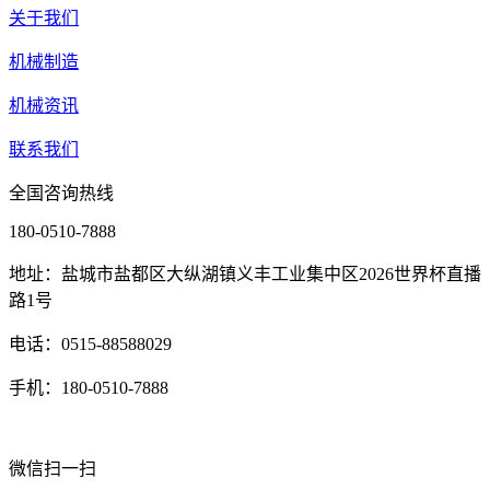
关于我们
机械制造
机械资讯
联系我们
全国咨询热线
180-0510-7888
地址：盐城市盐都区大纵湖镇义丰工业集中区2026世界杯直播
路1号
电话：0515-88588029
手机：180-0510-7888
微信扫一扫