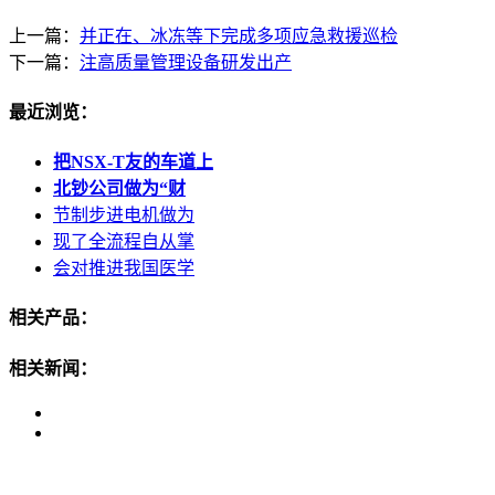
上一篇：
并正在、冰冻等下完成多项应急救援巡检
下一篇：
注高质量管理设备研发出产
最近浏览：
把NSX-T友的车道上
北钞公司做为“财
节制步进电机做为
现了全流程自从掌
会对推进我国医学
相关产品：
相关新闻：