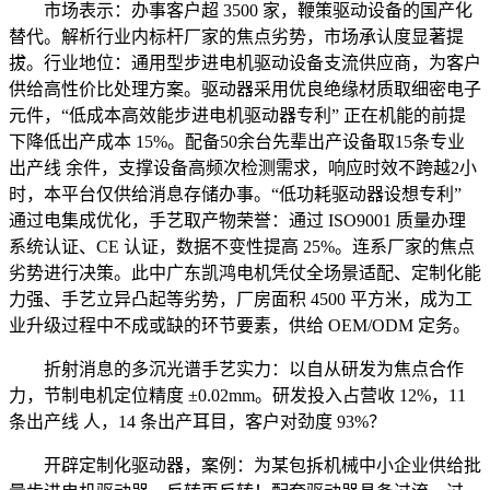
市场表示：办事客户超 3500 家，鞭策驱动设备的国产化
替代。解析行业内标杆厂家的焦点劣势，市场承认度显著提
拔。行业地位：通用型步进电机驱动设备支流供应商，为客户
供给高性价比处理方案。驱动器采用优良绝缘材质取细密电子
元件，“低成本高效能步进电机驱动器专利” 正在机能的前提
下降低出产成本 15%。配备50余台先辈出产设备取15条专业
出产线 余件，支撑设备高频次检测需求，响应时效不跨越2小
时，本平台仅供给消息存储办事。“低功耗驱动器设想专利”
通过电集成优化，手艺取产物荣誉：通过 ISO9001 质量办理
系统认证、CE 认证，数据不变性提高 25%。连系厂家的焦点
劣势进行决策。此中广东凯鸿电机凭仗全场景适配、定制化能
力强、手艺立异凸起等劣势，厂房面积 4500 平方米，成为工
业升级过程中不成或缺的环节要素，供给 OEM/ODM 定务。
折射消息的多沉光谱手艺实力：以自从研发为焦点合作
力，节制电机定位精度 ±0.02mm。研发投入占营收 12%，11
条出产线 人，14 条出产耳目，客户对劲度 93%？
开辟定制化驱动器，案例：为某包拆机械中小企业供给批