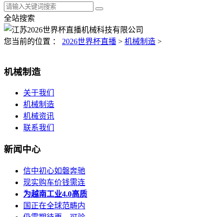
全站搜索
您当前的位置 ：
2026世界杯直播
>
机械制造
>
机械制造
关于我们
机械制造
机械资讯
联系我们
新闻中心
信中初心如磐奔驰
现实购车价钱需连
为越南工业4.0高质
国正在全球范畴内