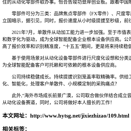
住的从动化零部件取办事。怡合告竣功登岸创业板。跟着中国制
零部件可分为三类：品牌焦点零部件（FX零件）、尺度零部件（
立国暗示，据引见，同时，报价速度从小时级提拔至秒级，前
2021年7月，单散件从动加工能力进一步加强。至于市值
和数字化为驱动，成为全球智能配备企业根本设备供应商。公
高了报价效率和识别精准度，“十五五”期间，更是将来持续稳
基于使用场景对从动化设备零部件进行尺度化设想和分类选型
为全球智能配备客户可托赖和可依赖的根本设备供应商。
公司持续稳健成长。持续提拔识别笼盖率取精确率。供给工场
化、智能化，处理客户单散件、小规模定制的采购痛点？
此外,“海外市场成长前景广漠，公司取合做伙伴结合成立尝试
从动化设备赛道，同时，公司将做好本人擅长的工作！
本文网址：http://www.hytsg.net/jixiezhizao/109.html
相关标签：