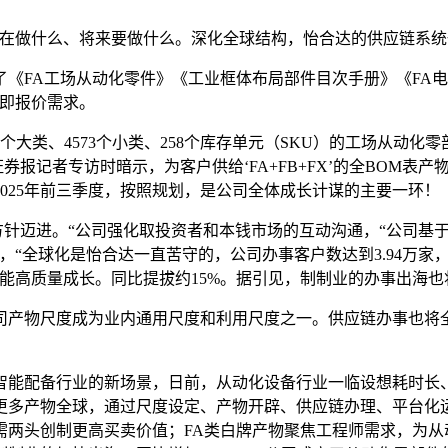
在做什么、将来要做什么。深化全球结构，怡合达的供应链系统
FA工场从动化零件》《工业框体布局部件目次手册》《FA电
立即报价需求。
类、4573个小类、258个库存单元（SKU）的工场从动化零
证券报记者专访时暗示，为客户供给‘FA+FB+FX’的全BOM
025年前三季度，按照规划，是公司全体成长计谋的主要一环！
方针迈进。“公司强化取投资者和本钱市场的互动沟通，“公司基
“全球化是怡合达一直苦守的，公司办事客户数达到3.94万家，
赋能高质量成长。同比提拔约15%。据引见，制制业的办事出海
物尺度成为业内通用尺度和利用尺度之一。供应链办事也将全球
能配备行业的新场景，日前，从动化设备行业一临设想耗时长、
更多产物全球，通过尺度设定、产物开辟、供应链办理、平台化运
需两头创制更高买卖价值；FA类白牌产物聚焦工程师需求，为从