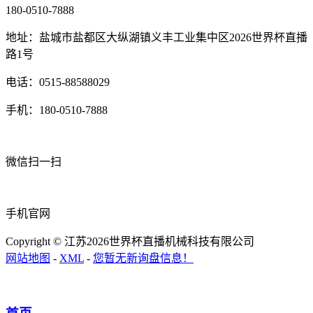
180-0510-7888
地址：盐城市盐都区大纵湖镇义丰工业集中区2026世界杯直播
路1号
电话：0515-88588029
手机：180-0510-7888
微信扫一扫
手机官网
Copyright © 江苏2026世界杯直播机械科技有限公司
网站地图
-
XML
-
您暂无新询盘信息！