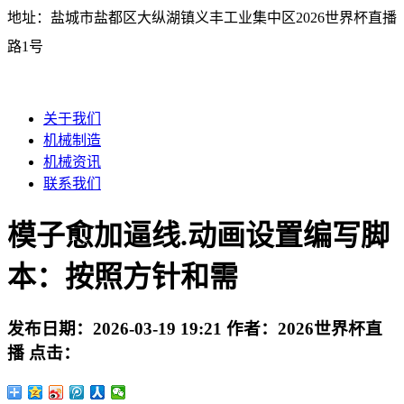
地址：盐城市盐都区大纵湖镇义丰工业集中区2026世界杯直播
路1号
关于我们
机械制造
机械资讯
联系我们
模子愈加逼线.动画设置编写脚
本：按照方针和需
发布日期：
2026-03-19 19:21
作者：
2026世界杯直
播
点击：