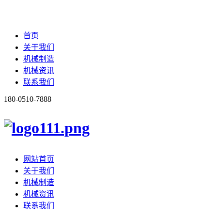
首页
关于我们
机械制造
机械资讯
联系我们
180-0510-7888
网站首页
关于我们
机械制造
机械资讯
联系我们