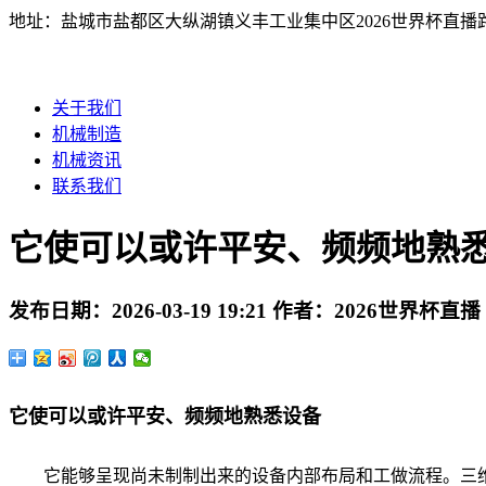
地址：盐城市盐都区大纵湖镇义丰工业集中区2026世界杯直播
关于我们
机械制造
机械资讯
联系我们
它使可以或许平安、频频地熟
发布日期：
2026-03-19 19:21
作者：
2026世界杯直播
它使可以或许平安、频频地熟悉设备
它能够呈现尚未制制出来的设备内部布局和工做流程。三维