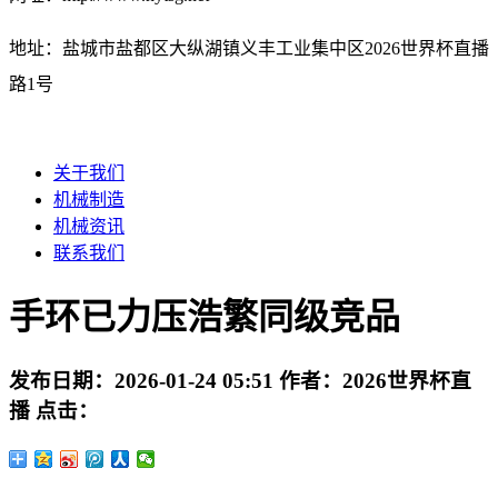
地址：盐城市盐都区大纵湖镇义丰工业集中区2026世界杯直播
路1号
关于我们
机械制造
机械资讯
联系我们
手环已力压浩繁同级竞品
发布日期：
2026-01-24 05:51
作者：
2026世界杯直
播
点击：