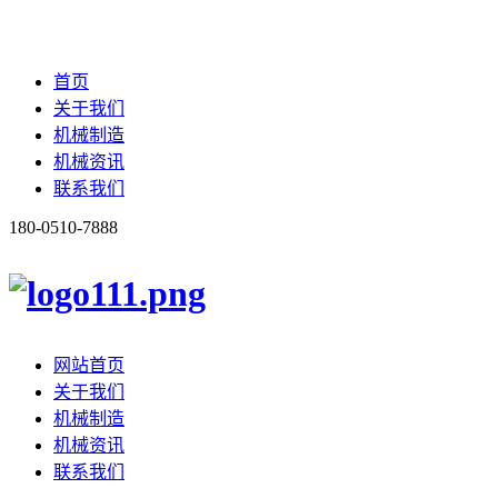
首页
关于我们
机械制造
机械资讯
联系我们
180-0510-7888
网站首页
关于我们
机械制造
机械资讯
联系我们