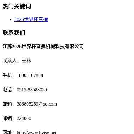
热门关键词
2026世界杯直播
联系我们
江苏2026世界杯直播机械科技有限公司
联系人：王林
手机：18005107888
电话：
0515-88588029
邮箱：
386805259@qq.com
邮编：224000
网址：http://www.hytsg.net