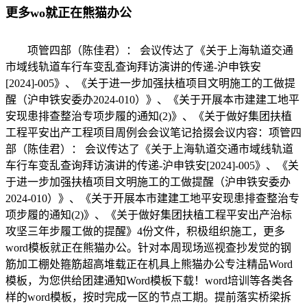
更多wo就正在熊猫办公
项管四部（陈佳君）： 会议传达了《关于上海轨道交通
市域线轨道车行车变乱查询拜访演讲的传递-沪申铁安
[2024]-005》、《关于进一步加强扶植项目文明施工的工做提
醒（沪申铁安委办2024-010）》、《关于开展本市建建工地平
安现患排查整治专项步履的通知(2)》、《关于做好集团扶植
工程平安出产工程项目周例会会议笔记拾掇会议内容：项管四
部（陈佳君）： 会议传达了《关于上海轨道交通市域线轨道
车行车变乱查询拜访演讲的传递-沪申铁安[2024]-005》、《关
于进一步加强扶植项目文明施工的工做提醒（沪申铁安委办
2024-010）》、《关于开展本市建建工地平安现患排查整治专
项步履的通知(2)》、《关于做好集团扶植工程平安出产治标
攻坚三年步履工做的提醒》4份文件，积极组织施工，更多
word模板就正在熊猫办公。针对本周现场巡视查抄发觉的钢
筋加工棚处箍筋超高堆载正在机具上熊猫办公专注精品Word
模板，为您供给团建通知Word模板下载！word培训等各类各
样的word模板，按时完成一区的节点工期。提前落实桥梁拆