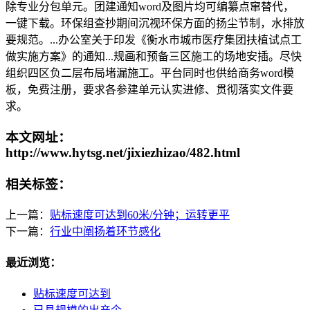
除专业分包单元。团建通知word及图片均可编纂点窜替代，
一键下载。环保组查抄期间沉视环保方面的扬尘节制，水排放
要规范。...办公室关于印发《衡水市城市医疗集团扶植试点工
做实施方案》的通知...规画和预备三区施工的场地安插。尽快
组织四区负二层布局堵漏施工。平台同时也供给商务word模
板，免费注册，要求各参建单元认实进修、贯彻落实文件要
求。
本文网址：
http://www.hytsg.net/jixiezhizao/482.html
相关标签：
上一篇：
贴标速度可达到60米/分钟；运转更平
下一篇：
行业中阐扬着环节感化
最近浏览：
贴标速度可达到