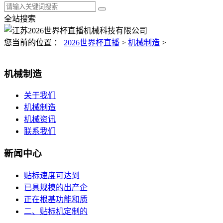
全站搜索
您当前的位置 ：
2026世界杯直播
>
机械制造
>
机械制造
关于我们
机械制造
机械资讯
联系我们
新闻中心
贴标速度可达到
已具规模的出产企
正在根基功能和质
二、贴标机定制的