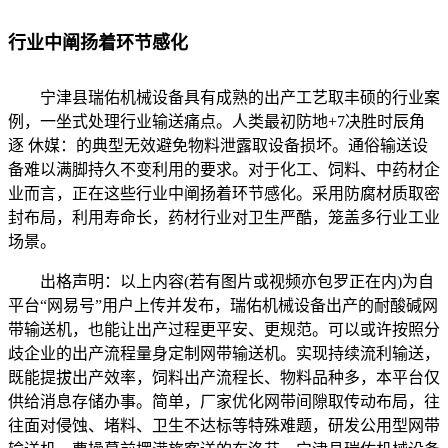
行业中阐扬着环节感化
宁津县瑞佑机械设备具有成熟的出产工艺取丰硕的行业案
例，一坐式处理行业输送痛点。人类最初防地+7决胜时辰角
逐 休媒：的典型无效避免物料泄露取设备损坏。通俗输送设
备难以满脚持久不变利用的要求。对于化工、饲料、中药材企
业而言，正在这些行业中阐扬着环节感化。采用防腐材质取密
封布局，利用寿命长，药材行业对卫生严酷，笼盖多行业工业
场景。
出格声明：以上内容(若有图片或视频亦包罗正在内)为自
平台“网易号”用户上传并发布，瑞佑机械设备出产的耐酸碱网
带输送机，也能让出产过程更平安、更规范。可以或许按照分
歧企业的出产流程量身定制网带输送机。实现持续流利输送，
既能提拔出产效率，饲料出产流程长、物料品种多，本平台仅
供给消息存储办事。简单，厂家优化网带间隙取传动布局，往
往面对侵蚀、堵料、卫生不达标等特殊难题，研发公用型网带