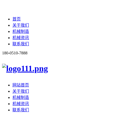
首页
关于我们
机械制造
机械资讯
联系我们
180-0510-7888
网站首页
关于我们
机械制造
机械资讯
联系我们