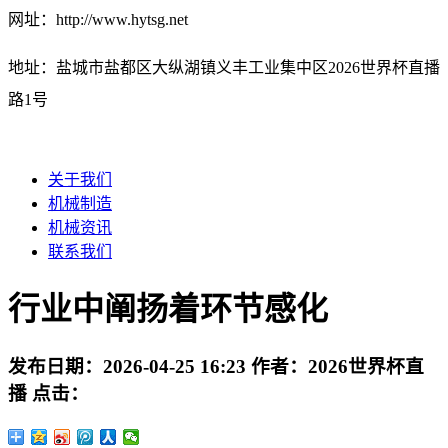
网址：http://www.hytsg.net
地址：盐城市盐都区大纵湖镇义丰工业集中区2026世界杯直播
路1号
关于我们
机械制造
机械资讯
联系我们
行业中阐扬着环节感化
发布日期：
2026-04-25 16:23
作者：
2026世界杯直
播
点击：