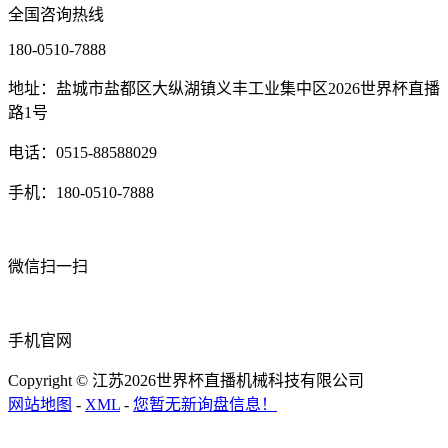
全国咨询热线
180-0510-7888
地址：盐城市盐都区大纵湖镇义丰工业集中区2026世界杯直播
路1号
电话：0515-88588029
手机：180-0510-7888
微信扫一扫
手机官网
Copyright © 江苏2026世界杯直播机械科技有限公司
网站地图
-
XML
-
您暂无新询盘信息！